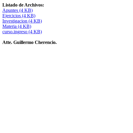
Listado de Archivos:
Apuntes (4 KB)
Ejercicios (4 KB)
Investigacion (4 KB)
Materia (4 KB)
curso.ingreso (4 KB)
Atte. Guillermo Cherencio.